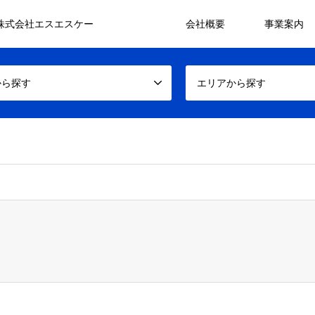
会社概要
事業案内
 株式会社エスエスケー
から探す
エリアから探す
false given in
/home/sskco/ssk-gp.com/public_html/wp/wp-content/theme